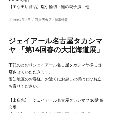
【主な出店商品】塩引輪切・鮭の親子漬 他
投
カ
2018年3月15日
百貨店出店・催事情報
稿
テ
日:
ゴ
リ
ジェイアール名古屋タカシマ
ー
ヤ 「第14回春の大北海道展」
下記のとおりジェイアール名古屋タカシマヤ様に出
店させていただきます。
愛知地区のお客様、お近くにお越しの折はぜひお立
ち寄りください。
【出店先】 ジェイアール名古屋タカシマヤ 10階 催
会場