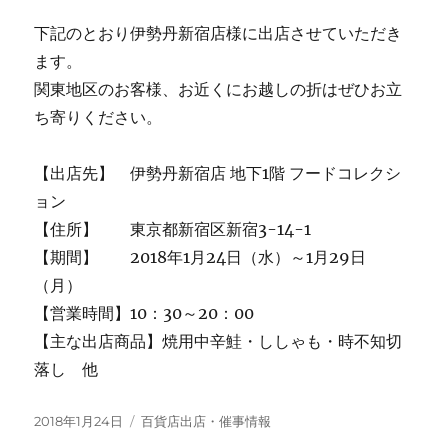
下記のとおり伊勢丹新宿店様に出店させていただき
ます。
関東地区のお客様、お近くにお越しの折はぜひお立
ち寄りください。
【出店先】 伊勢丹新宿店 地下1階 フードコレクシ
ョン
【住所】 東京都新宿区新宿3-14-1
【期間】 2018年1月24日（水）～1月29日
（月）
【営業時間】10：30～20：00
【主な出店商品】焼用中辛鮭・ししゃも・時不知切
落し 他
投
カ
2018年1月24日
百貨店出店・催事情報
稿
テ