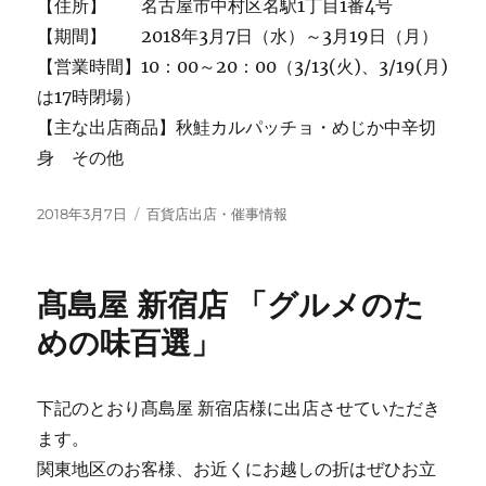
【住所】 名古屋市中村区名駅1丁目1番4号
【期間】 2018年3月7日（水）～3月19日（月）
【営業時間】10：00～20：00（3/13(火)、3/19(月)
は17時閉場）
【主な出店商品】秋鮭カルパッチョ・めじか中辛切
身 その他
投
カ
2018年3月7日
百貨店出店・催事情報
稿
テ
日:
ゴ
リ
髙島屋 新宿店 「グルメのた
ー
めの味百選」
下記のとおり髙島屋 新宿店様に出店させていただき
ます。
関東地区のお客様、お近くにお越しの折はぜひお立