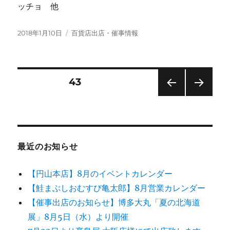
ッチョ 他
投
カ
2018年1月10日
百貨店出店・催事情報
稿
テ
日:
ゴ
リ
ー
投
固定ページ
43
前の
次の
稿
ペー
ペー
ジ
ジ
の
最近のお知らせ
ペ
【円山本店】8月のイベントカレンダー
ー
【鮭まぶしおむすび亀太郎】8月営業カレンダー
【催事出店のお知らせ】博多大丸「夏の北海道
ジ
展」8月5日（水）より開催