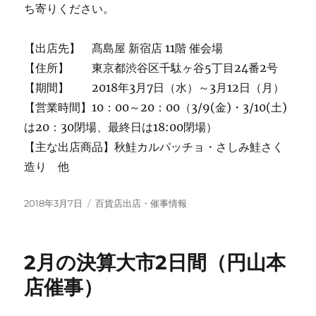
ち寄りください。
【出店先】 髙島屋 新宿店 11階 催会場
【住所】 東京都渋谷区千駄ヶ谷5丁目24番2号
【期間】 2018年3月7日（水）～3月12日（月）
【営業時間】10：00～20：00（3/9(金)・3/10(土)
は20：30閉場、最終日は18:00閉場）
【主な出店商品】秋鮭カルパッチョ・さしみ鮭さく
造り 他
投
カ
2018年3月7日
百貨店出店・催事情報
稿
テ
日:
ゴ
リ
2月の決算大市2日間（円山本
ー
店催事）