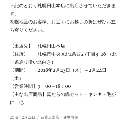
下記のとおり札幌円山本店に出店させていただきま
す。
札幌地区のお客様、お近くにお越しの折はぜひお立
ち寄りください。
【出店先】 札幌円山本店
【住所】 札幌市中央区北1条西27丁目3-16 （北
一条通り沿い北向き）
【期間】 2018年2月23日（木）～2月24日
（土）
【営業時間】9：00～18：00
【主な出店商品】真だらの鍋セット・キンキ・毛が
に 他
投
カ
2018年2月23日
百貨店出店・催事情報
稿
テ