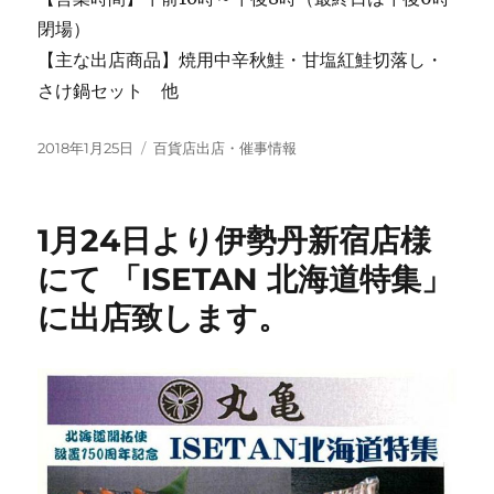
閉場）
【主な出店商品】焼用中辛秋鮭・甘塩紅鮭切落し・
さけ鍋セット 他
投
カ
2018年1月25日
百貨店出店・催事情報
稿
テ
日:
ゴ
リ
1月24日より伊勢丹新宿店様
ー
にて 「ISETAN 北海道特集」
に出店致します。