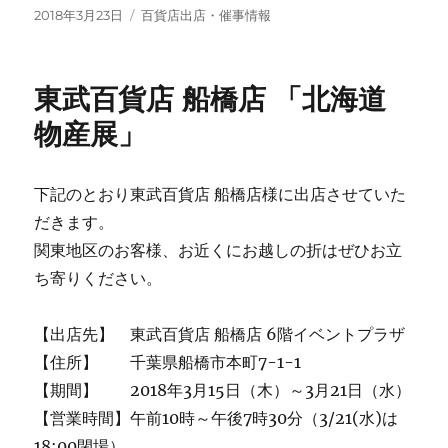
投
カ
2018年3月23日
百貨店出店・催事情報
稿
テ
日:
ゴ
リ
東武百貨店 船橋店 「北海道
ー
物産展」
下記のとおり東武百貨店 船橋店様に出店させていた
だきます。
関東地区のお客様、お近くにお越しの折はぜひお立
ち寄りください。
【出店先】 東武百貨店 船橋店 6階イベントプラザ
【住所】 千葉県船橋市本町7-1-1
【期間】 2018年3月15日（木）～3月21日（水）
【営業時間】午前10時～午後7時30分（3/21(水)は
18:00閉場）