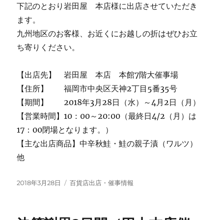
下記のとおり岩田屋 本店様に出店させていただき
ます。
九州地区のお客様、お近くにお越しの折はぜひお立
ち寄りください。
【出店先】 岩田屋 本店 本館7階大催事場
【住所】 福岡市中央区天神2丁目5番35号
【期間】 2018年3月28日（水）～4月2日（月）
【営業時間】10：00～20:00（最終日4/2（月）は
17：00閉場となります。）
【主な出店商品】中辛秋鮭・鮭の親子漬（ワルツ）
他
投
カ
2018年3月28日
百貨店出店・催事情報
稿
テ
日:
ゴ
リ