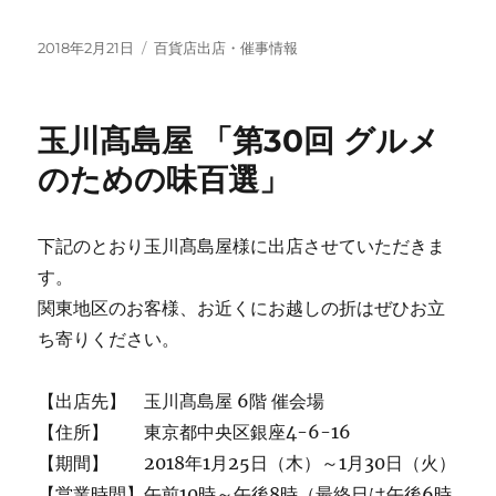
投
カ
2018年2月21日
百貨店出店・催事情報
稿
テ
日:
ゴ
リ
玉川髙島屋 「第30回 グルメ
ー
のための味百選」
下記のとおり玉川髙島屋様に出店させていただきま
す。
関東地区のお客様、お近くにお越しの折はぜひお立
ち寄りください。
【出店先】 玉川髙島屋 6階 催会場
【住所】 東京都中央区銀座4-6-16
【期間】 2018年1月25日（木）～1月30日（火）
【営業時間】午前10時～午後8時（最終日は午後6時