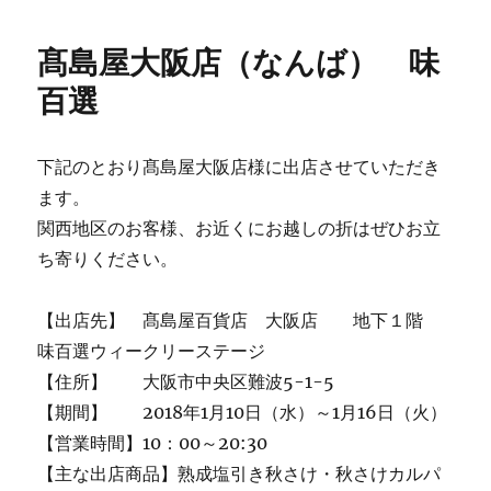
日:
ゴ
リ
髙島屋大阪店（なんば） 味
ー
百選
下記のとおり髙島屋大阪店様に出店させていただき
ます。
関西地区のお客様、お近くにお越しの折はぜひお立
ち寄りください。
【出店先】 髙島屋百貨店 大阪店 地下１階
味百選ウィークリーステージ
【住所】 大阪市中央区難波5-1-5
【期間】 2018年1月10日（水）～1月16日（火）
【営業時間】10：00～20:30
【主な出店商品】熟成塩引き秋さけ・秋さけカルパ