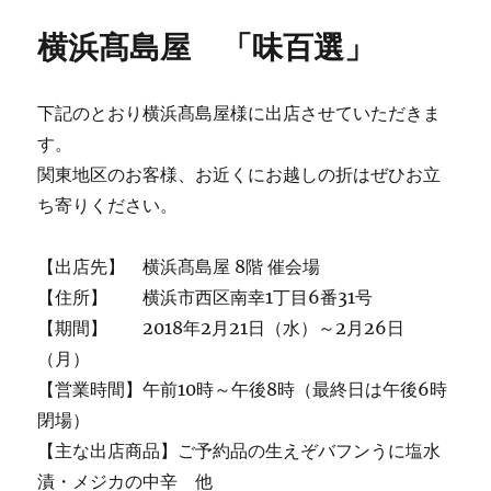
日:
ゴ
リ
横浜髙島屋 「味百選」
ー
下記のとおり横浜髙島屋様に出店させていただきま
す。
関東地区のお客様、お近くにお越しの折はぜひお立
ち寄りください。
【出店先】 横浜髙島屋 8階 催会場
【住所】 横浜市西区南幸1丁目6番31号
【期間】 2018年2月21日（水）～2月26日
（月）
【営業時間】午前10時～午後8時（最終日は午後6時
閉場）
【主な出店商品】ご予約品の生えぞバフンうに塩水
漬・メジカの中辛 他