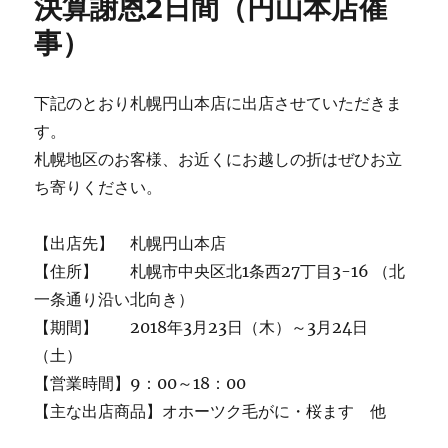
決算謝恩2日間（円山本店催
ー
事）
下記のとおり札幌円山本店に出店させていただきま
す。
札幌地区のお客様、お近くにお越しの折はぜひお立
ち寄りください。
【出店先】 札幌円山本店
【住所】 札幌市中央区北1条西27丁目3-16 （北
一条通り沿い北向き）
【期間】 2018年3月23日（木）～3月24日
（土）
【営業時間】9：00～18：00
【主な出店商品】オホーツク毛がに・桜ます 他