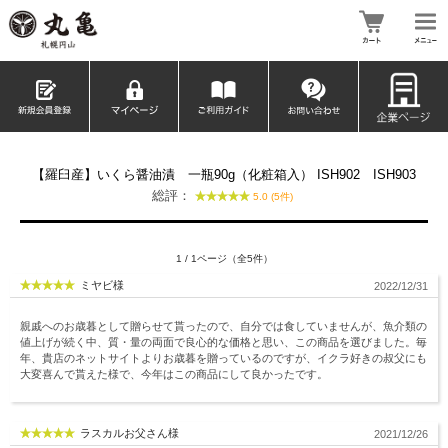
【羅臼産】いくら醤油漬 一瓶90g（化粧箱入） ISH902 ISH903
総評：
5.0 (5件)
1 / 1ページ（全5件）
ミヤビ様
2022/12/31
親戚へのお歳暮として贈らせて貰ったので、自分では食していませんが、魚介類の
値上げが続く中、質・量の両面で良心的な価格と思い、この商品を選びました。毎
年、貴店のネットサイトよりお歳暮を贈っているのですが、イクラ好きの叔父にも
大変喜んで貰えた様で、今年はこの商品にして良かったです。
ラスカルお父さん様
2021/12/26