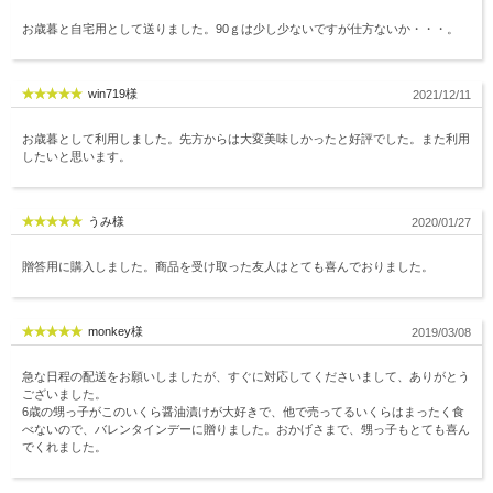
お歳暮と自宅用として送りました。90ｇは少し少ないですが仕方ないか・・・。
win719様
2021/12/11
お歳暮として利用しました。先方からは大変美味しかったと好評でした。また利用
したいと思います。
うみ様
2020/01/27
贈答用に購入しました。商品を受け取った友人はとても喜んでおりました。
monkey様
2019/03/08
急な日程の配送をお願いしましたが、すぐに対応してくださいまして、ありがとう
ございました。
6歳の甥っ子がこのいくら醤油漬けが大好きで、他で売ってるいくらはまったく食
べないので、バレンタインデーに贈りました。おかげさまで、甥っ子もとても喜ん
でくれました。